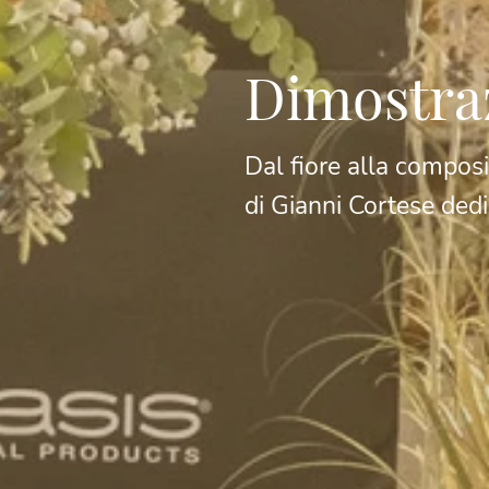
Dimostra
Dal fiore alla composi
di Gianni Cortese dedi