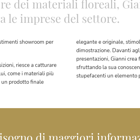
re dei materiali floreali, Gi
a le imprese del settore.
lestimenti showroom per
elegante e originale, stimo
dimostrazione. Davanti agli 
presentazioni, Gianni crea
izioni, riesce a catturare
sfruttando la sua conoscen
lui, come i materiali più
stupefacenti un elemento p
 un prodotto finale
isogno di maggiori informa