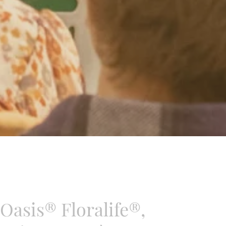
 Oasis® Floralife®,